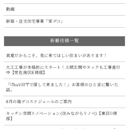
動画
新築・注文住宅事業「家デコ」
新着投稿一覧
真夏だからこそ、見に来てほしい住まいがあります！
大工工事が本格的にスタート！土間玄関やヌックも工事進行
中【安佐南区K様邸】
「ChatGPTで探して来ました！」お客様のひと言に驚いた
話。
8月の箱デコスケジュールのご案内
キッチン空間リノベーション(住みながらリノベ)【東区O様
邸】