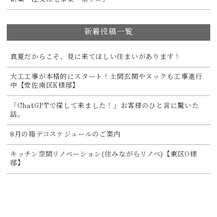
新着投稿一覧
真夏だからこそ、見に来てほしい住まいがあります！
大工工事が本格的にスタート！土間玄関やヌックも工事進行
中【安佐南区K様邸】
「ChatGPTで探して来ました！」お客様のひと言に驚いた
話。
8月の箱デコスケジュールのご案内
キッチン空間リノベーション(住みながらリノベ)【東区O様
邸】
マンションリノベーションの大工工事が始まりました！【安
佐南区K様邸】