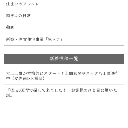
住まいのアレコレ
箱デコの日常
動画
新築・注文住宅事業「家デコ」
新着投稿一覧
大工工事が本格的にスタート！土間玄関やヌックも工事進行
中【安佐南区K様邸】
「ChatGPTで探して来ました！」お客様のひと言に驚いた
話。
8月の箱デコスケジュールのご案内
キッチン空間リノベーション(住みながらリノベ)【東区O様
邸】