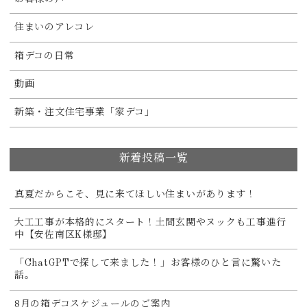
住まいのアレコレ
箱デコの日常
動画
新築・注文住宅事業「家デコ」
新着投稿一覧
真夏だからこそ、見に来てほしい住まいがあります！
大工工事が本格的にスタート！土間玄関やヌックも工事進行
中【安佐南区K様邸】
「ChatGPTで探して来ました！」お客様のひと言に驚いた
話。
8月の箱デコスケジュールのご案内