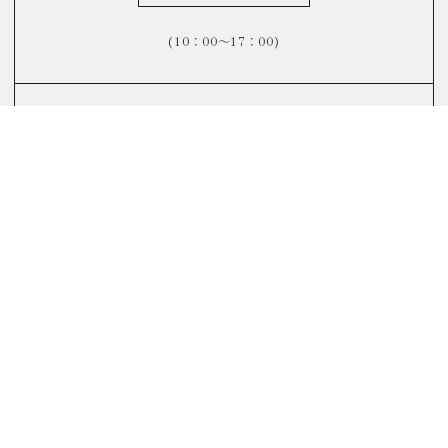
(10：00～17：00)
FAQ
よくあるご質問はこちら
リノベーションについてよくある質問をまとめました。