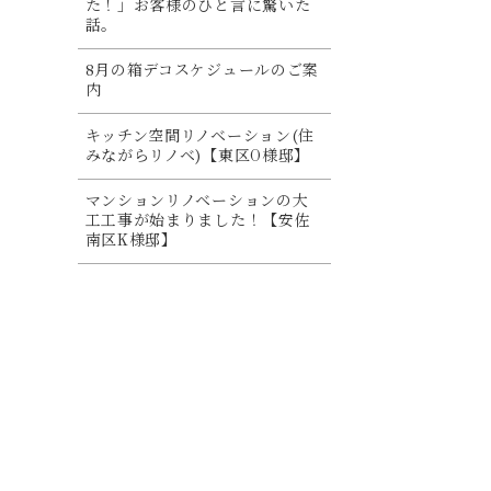
た！」お客様のひと言に驚いた
話。
8月の箱デコスケジュールのご案
内
キッチン空間リノベーション(住
みながらリノベ)【東区O様邸】
マンションリノベーションの大
工工事が始まりました！【安佐
南区K様邸】