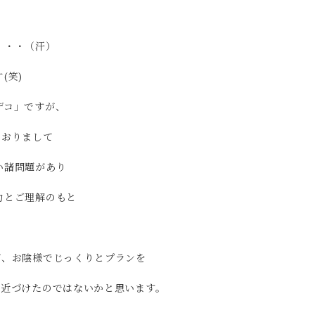
・・・（汗）
(笑)
デコ」ですが、
ておりまして
い諸問題があり
力とご理解のもと
。
が、お陰様でじっくりとプランを
に近づけたのではないかと思います。