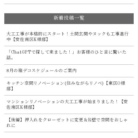
新着投稿一覧
大工工事が本格的にスタート！土間玄関やヌックも工事進行
中【安佐南区K様邸】
「ChatGPTで探して来ました！」お客様のひと言に驚いた
話。
8月の箱デコスケジュールのご案内
キッチン空間リノベーション(住みながらリノベ)【東区O様
邸】
マンションリノベーションの大工工事が始まりました！【安
佐南区K様邸】
【後編】押入れをクローゼットに変更＆R壁で空間をおしゃ
れに