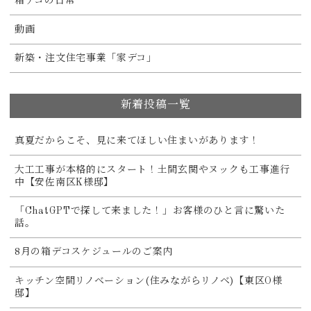
箱デコの日常
動画
新築・注文住宅事業「家デコ」
新着投稿一覧
真夏だからこそ、見に来てほしい住まいがあります！
大工工事が本格的にスタート！土間玄関やヌックも工事進行
中【安佐南区K様邸】
「ChatGPTで探して来ました！」お客様のひと言に驚いた
話。
8月の箱デコスケジュールのご案内
キッチン空間リノベーション(住みながらリノベ)【東区O様
邸】