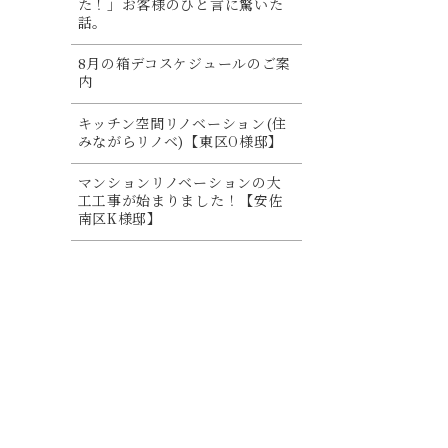
た！」お客様のひと言に驚いた
話。
8月の箱デコスケジュールのご案
内
キッチン空間リノベーション(住
みながらリノベ)【東区O様邸】
マンションリノベーションの大
工工事が始まりました！【安佐
南区K様邸】