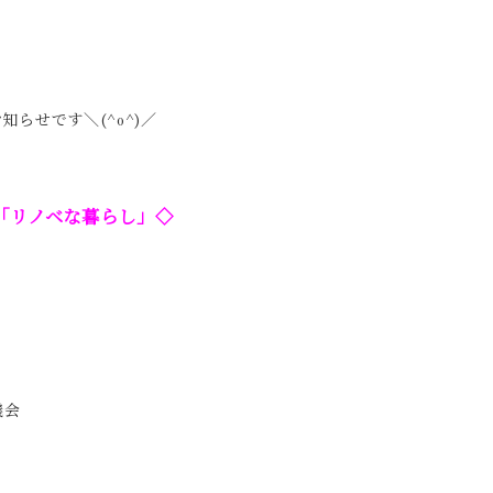
知らせです＼(^o^)／
広島「リノベな暮らし」◇
議会