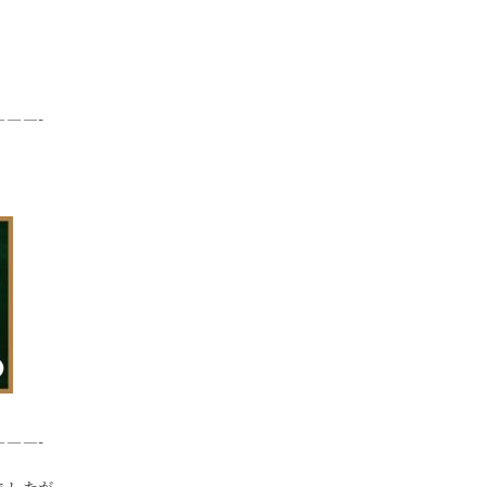
——-
——-