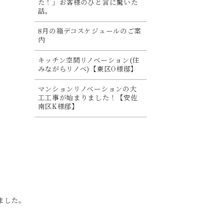
た！」お客様のひと言に驚いた
話。
8月の箱デコスケジュールのご案
内
キッチン空間リノベーション(住
みながらリノベ)【東区O様邸】
マンションリノベーションの大
工工事が始まりました！【安佐
南区K様邸】
ました。