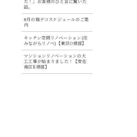
た！」お客様のひと言に驚いた
話。
8月の箱デコスケジュールのご案
内
キッチン空間リノベーション(住
みながらリノベ)【東区O様邸】
マンションリノベーションの大
工工事が始まりました！【安佐
南区K様邸】