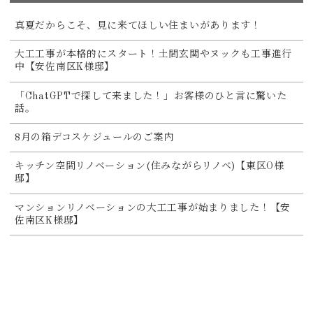
真夏だからこそ、見に来てほしい住まいがあります！
大工工事が本格的にスタート！土間玄関やヌックも工事進行
中【安佐南区K様邸】
「ChatGPTで探して来ました！」お客様のひと言に驚いた
話。
8月の箱デコスケジュールのご案内
キッチン空間リノベーション(住みながらリノベ)【東区O様
邸】
マンションリノベーションの大工工事が始まりました！【安
佐南区K様邸】