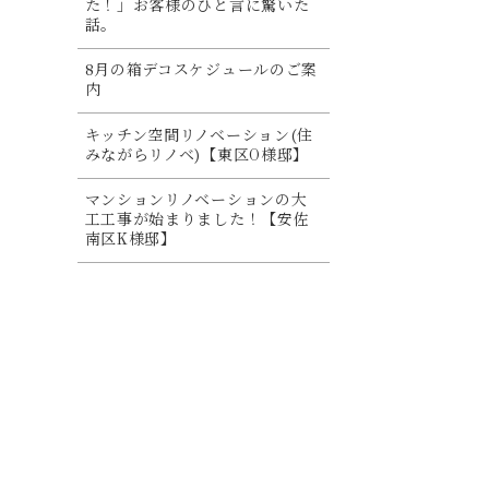
た！」お客様のひと言に驚いた
話。
8月の箱デコスケジュールのご案
内
キッチン空間リノベーション(住
みながらリノベ)【東区O様邸】
マンションリノベーションの大
工工事が始まりました！【安佐
南区K様邸】