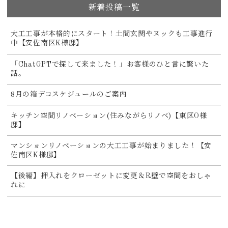
新着投稿一覧
大工工事が本格的にスタート！土間玄関やヌックも工事進行
中【安佐南区K様邸】
「ChatGPTで探して来ました！」お客様のひと言に驚いた
話。
8月の箱デコスケジュールのご案内
キッチン空間リノベーション(住みながらリノベ)【東区O様
邸】
マンションリノベーションの大工工事が始まりました！【安
佐南区K様邸】
【後編】押入れをクローゼットに変更＆R壁で空間をおしゃ
れに