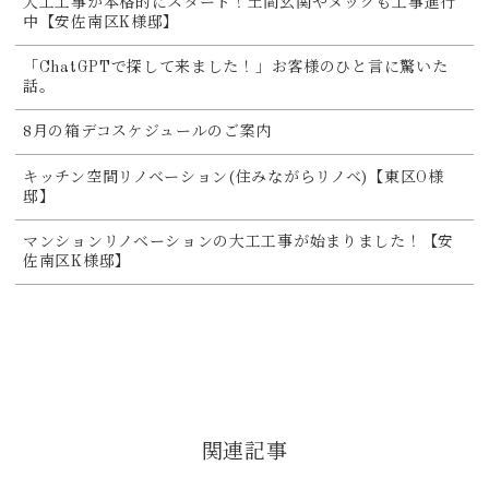
大工工事が本格的にスタート！土間玄関やヌックも工事進行
中【安佐南区K様邸】
「ChatGPTで探して来ました！」お客様のひと言に驚いた
話。
8月の箱デコスケジュールのご案内
キッチン空間リノベーション(住みながらリノベ)【東区O様
邸】
マンションリノベーションの大工工事が始まりました！【安
佐南区K様邸】
関連記事