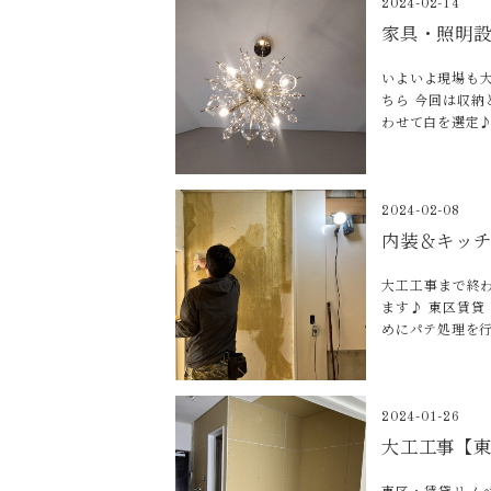
2024-02-14
家具・照明
いよいよ現場も
ちら 今回は収納
わせて白を選定
2024-02-08
内装＆キッ
大工工事まで終
ます♪ 東区賃
めにパテ処理を
2024-01-26
大工工事【