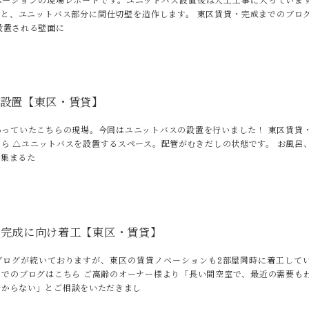
ベーションの現場レポートです。ユニットバス設置後は大工工事に入っていま
付と、ユニットバス部分に間仕切壁を造作します。 東区賃貸・完成までのブロ
設置される壁面に
ス設置【東区・賃貸】
わっていたこちらの現場。今回はユニットバスの設置を行いました！ 東区賃貸
ら △ユニットバスを設置するスペース。配管がむきだしの状態です。 お風呂
が集まるた
の完成に向け着工【東区・賃貸】
ブログが続いておりますが、東区の賃貸ノベーションも2部屋同時に着工して
までのブログはこちら ご高齢のオーナー様より「長い間空室で、最近の需要も
分からない」とご相談をいただきまし