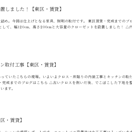
設置しました！【東区・賃貸】
大詰め。今回は仕上げとなる家具、照明の取付です。 東区賃貸・完成までのブ
として、幅120cm、高さ200cmと大容量のクローゼットを設置しました！ △
♪
チン取付工事【東区・賃貸】
わっていたこちらの現場。いよいよクロス・床貼りの内装工事とキッチンの取
貸・完成までのブログはこちら △古いクロスを剥いだ後、でこぼこした下地を
行います。
東区・賃貸】