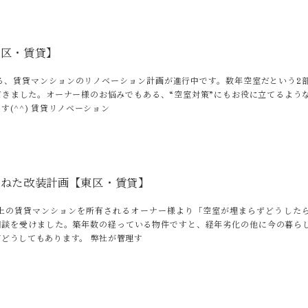
東区・賃貸】
なる、賃貸マンションのリノベーション計画が進行中です。数年空室だという2
だきました。オーナー様のお悩みでもある、“空室対策”にもお役に立てるよう
す(^^) 賃貸リノベーション
兼ねた改装計画【東区・賃貸】
以上の賃貸マンションを所有されるオーナー様より「空室が埋まらずどうした
相談を受けました。築年数の経っている物件ですと、経年劣化の他に今の暮ら
どうしてもあります。 弊社が管理す