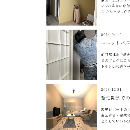
東区・賃貸リノ
チンパネルの取
ら △キッチンが
2024-01-19
ユニットバ
前回解体まで終
でのブログはこち
トイレと水廻り
2023-12-21
繁忙期まで
現場レポートの
東区賃貸・完成
どうしていいか