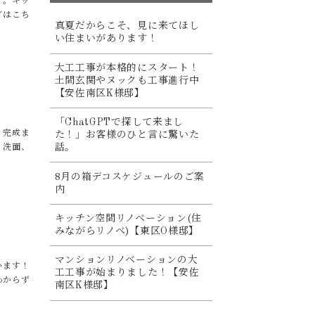
す。キッ
グはこち
真夏だからこそ、見に来てほし
い住まいがあります！
大工工事が本格的にスタート！
土間玄関やヌックも工事進行中
【安佐南区K様邸】
「ChatGPTで探して来まし
・完成ま
た！」お客様のひと言に驚いた
話。
、洗面、
8月の箱デコスケジュールのご案
内
キッチン空間リノベーション(住
みながらリノベ)【東区O様邸】
マンションリノベーションの大
います！
工工事が始まりました！【安佐
わからず
南区K様邸】