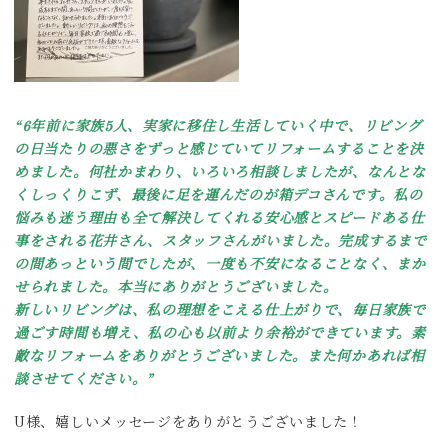
“6年前に家族5人、実家に移住し生活していく中で、リビング
の日当たりの悪さをずっと感じていてリフォームすることを決
めました。何社かまわり、いろいろ相談しましたが、なんとな
くしっくりこず、最後に足を運んだのが箱デコさんです。
私の
悩みも迷う理由も全て解決してくれる安心感とスピードある仕
事をされる花井さん、スタッフさんがいました。完成するまで
の間あっという間でしたが、一度も不安になることなく、まか
せられました。本当にありがとうございました。
新しいリビングは、私の理想をこえる仕上がりで、毎日家族で
過ごす時間も増え、私の心も以前より余裕ができています。素
敵なリフォームをありがとうございました。
また何かあれば相
談させてください。”
U様、嬉しいメッセージをありがとうございました！