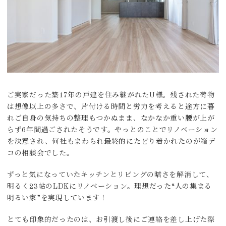
ご実家だった築17年の戸建を住み継がれたU様。残された荷物
は想像以上の多さで、片付ける時間と労力を考えると途方に暮
れご自身の気持ちの整理もつかぬまま、なかなか重い腰が上が
らず6年間過ごされたそうです。やっとのことでリノベーション
を決意され、何社もまわられ最終的にたどり着かれたのが箱デ
コの相談会でした。
ずっと気になっていたキッチンとリビングの暗さを解消して、
明るく23帖のLDKにリノベーション。理想だった“人の集まる
明るい家”を実現しています！
とても印象的だったのは、お引渡し後にご連絡を差し上げた際