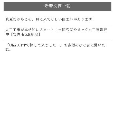
新着投稿一覧
真夏だからこそ、見に来てほしい住まいがあります！
大工工事が本格的にスタート！土間玄関やヌックも工事進行
中【安佐南区K様邸】
「ChatGPTで探して来ました！」お客様のひと言に驚いた
話。
8月の箱デコスケジュールのご案内
キッチン空間リノベーション(住みながらリノベ)【東区O様
邸】
マンションリノベーションの大工工事が始まりました！【安
佐南区K様邸】