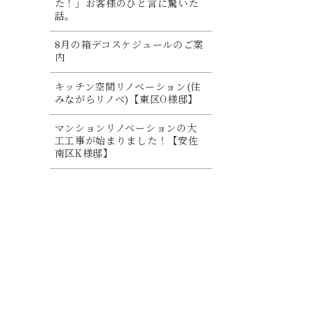
た！」お客様のひと言に驚いた
話。
8月の箱デコスケジュールのご案
内
キッチン空間リノベーション(住
みながらリノベ)【東区O様邸】
マンションリノベーションの大
工工事が始まりました！【安佐
南区K様邸】