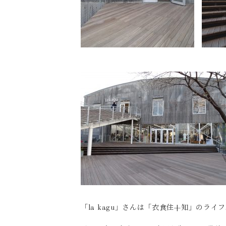
「la kagu」さんは「衣食住+知」のラ