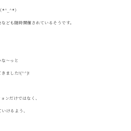
^_^*）
会なども随時開催されているそうです。
かな～っと
した!(^^)!
ションだけではなく、
ていけるよう、