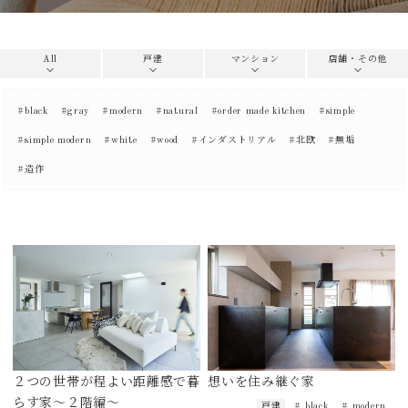
All
戸建
マンション
店舗・その他
#black
#gray
#modern
#natural
#order made kitchen
#simple
#simple modern
#white
#wood
#インダストリアル
#北欧
#無垢
#造作
２つの世帯が程よい距離感で暮
想いを住み継ぐ家
らす家～２階編～
戸建
# black
# modern