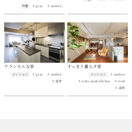
戸建
# gray
# modern
クラシカルな家
すっきり暮らす家
マンション
# gray
# modern
マンション
# modern
# 造作
# order made kitchen
# wood
# 造作