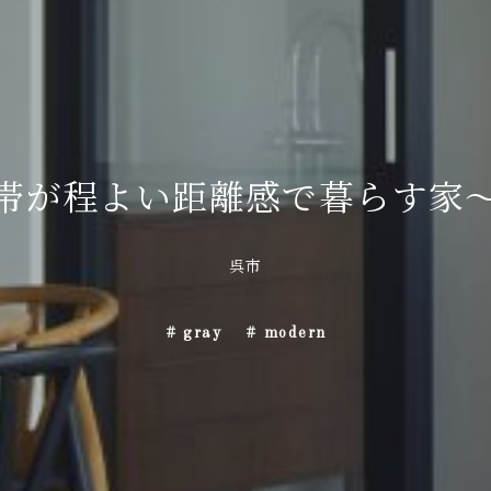
帯が程よい距離感で暮らす家
呉市
# gray
# modern