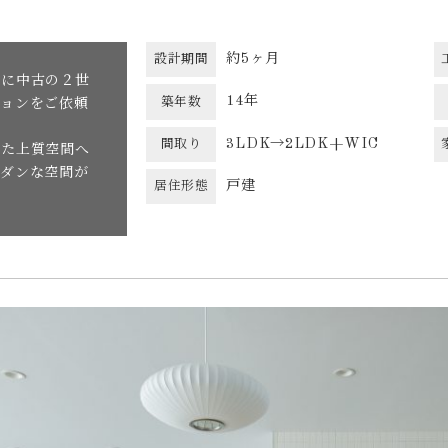
約5ヶ月
設計期間
めに中古の２世
14年
築年数
ションをご依頼
3LDK→2LDK+WIC
間取り
れた上質空間へ
モダンな空間が
戸建
居住形態