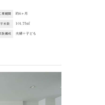
約6ヶ月
工事期間
101.75㎡
平米数
夫婦＋子ども
家族構成