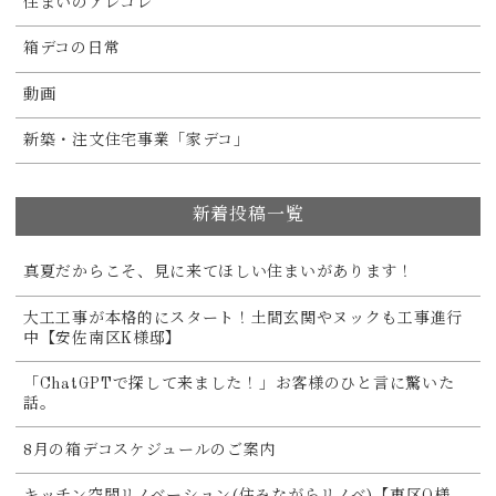
住まいのアレコレ
箱デコの日常
動画
新築・注文住宅事業「家デコ」
新着投稿一覧
真夏だからこそ、見に来てほしい住まいがあります！
大工工事が本格的にスタート！土間玄関やヌックも工事進行
中【安佐南区K様邸】
「ChatGPTで探して来ました！」お客様のひと言に驚いた
話。
8月の箱デコスケジュールのご案内
キッチン空間リノベーション(住みながらリノベ)【東区O様