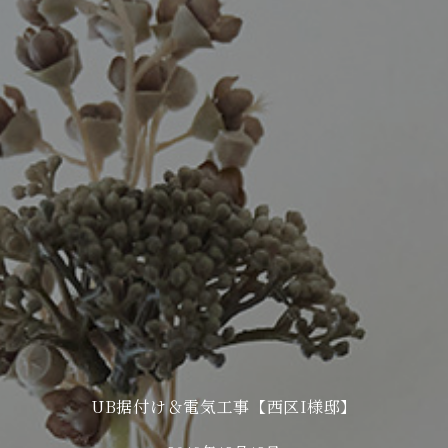
UB据付け＆電気工事【西区I様邸】