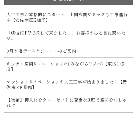
大工工事が本格的にスタート！土間玄関やヌックも工事進行
中【安佐南区K様邸】
「ChatGPTで探して来ました！」お客様のひと言に驚いた
話。
8月の箱デコスケジュールのご案内
キッチン空間リノベーション(住みながらリノベ)【東区O様
邸】
マンションリノベーションの大工工事が始まりました！【安
佐南区K様邸】
【後編】押入れをクローゼットに変更＆R壁で空間をおしゃ
れに