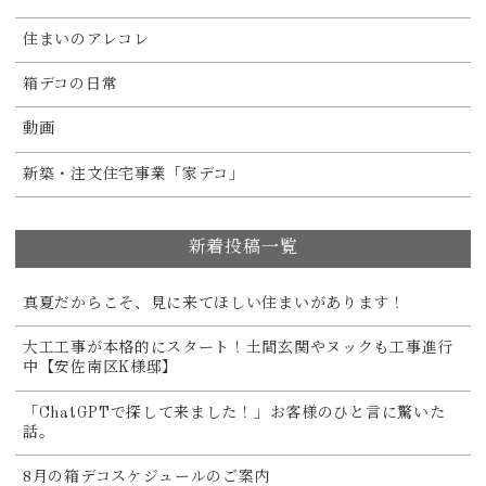
住まいのアレコレ
箱デコの日常
動画
新築・注文住宅事業「家デコ」
新着投稿一覧
真夏だからこそ、見に来てほしい住まいがあります！
大工工事が本格的にスタート！土間玄関やヌックも工事進行
中【安佐南区K様邸】
「ChatGPTで探して来ました！」お客様のひと言に驚いた
話。
8月の箱デコスケジュールのご案内