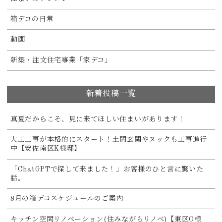
箱デコの日常
動画
新築・注文住宅事業「家デコ」
新着投稿一覧
真夏だからこそ、見に来てほしい住まいがあります！
大工工事が本格的にスタート！土間玄関やヌックも工事進行
中【安佐南区K様邸】
「ChatGPTで探して来ました！」お客様のひと言に驚いた
話。
8月の箱デコスケジュールのご案内
キッチン空間リノベーション(住みながらリノベ)【東区O様