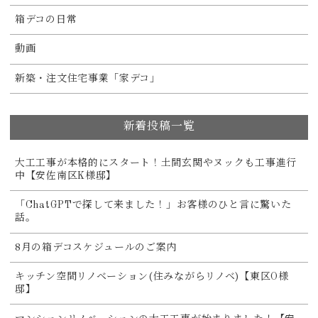
箱デコの日常
動画
新築・注文住宅事業「家デコ」
新着投稿一覧
大工工事が本格的にスタート！土間玄関やヌックも工事進行
中【安佐南区K様邸】
「ChatGPTで探して来ました！」お客様のひと言に驚いた
話。
8月の箱デコスケジュールのご案内
キッチン空間リノベーション(住みながらリノベ)【東区O様
邸】