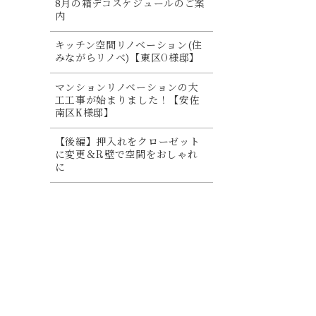
8月の箱デコスケジュールのご案
内
キッチン空間リノベーション(住
みながらリノベ)【東区O様邸】
マンションリノベーションの大
工工事が始まりました！【安佐
南区K様邸】
【後編】押入れをクローゼット
に変更＆R壁で空間をおしゃれ
に