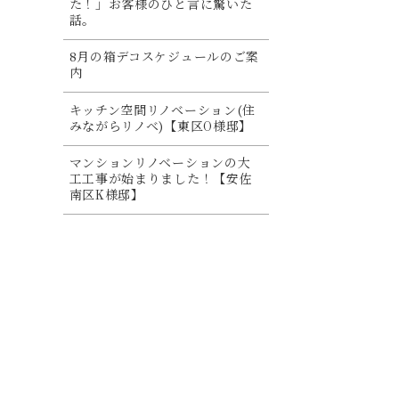
た！」お客様のひと言に驚いた
話。
8月の箱デコスケジュールのご案
内
キッチン空間リノベーション(住
みながらリノベ)【東区O様邸】
マンションリノベーションの大
工工事が始まりました！【安佐
南区K様邸】