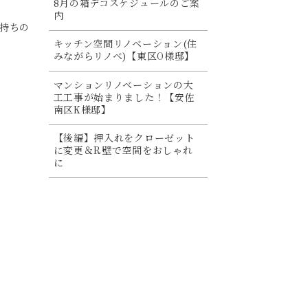
8月の箱デコスケジュールのご案
内
持ちの
キッチン空間リノベーション(住
みながらリノベ)【東区O様邸】
マンションリノベーションの大
工工事が始まりました！【安佐
南区K様邸】
【後編】押入れをクローゼット
に変更＆R壁で空間をおしゃれ
に