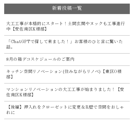
新着投稿一覧
大工工事が本格的にスタート！土間玄関やヌックも工事進行
中【安佐南区K様邸】
「ChatGPTで探して来ました！」お客様のひと言に驚いた
話。
8月の箱デコスケジュールのご案内
キッチン空間リノベーション(住みながらリノベ)【東区O様
邸】
マンションリノベーションの大工工事が始まりました！【安
佐南区K様邸】
【後編】押入れをクローゼットに変更＆R壁で空間をおしゃ
れに