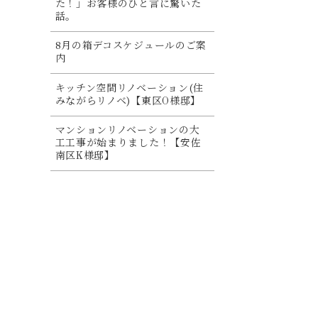
た！」お客様のひと言に驚いた
話。
8月の箱デコスケジュールのご案
内
キッチン空間リノベーション(住
みながらリノベ)【東区O様邸】
マンションリノベーションの大
工工事が始まりました！【安佐
南区K様邸】