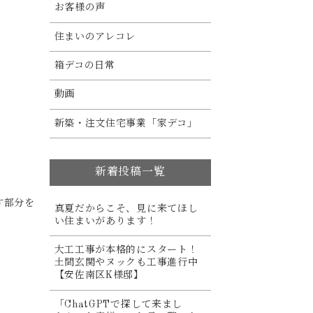
お客様の声
住まいのアレコレ
箱デコの日常
動画
新築・注文住宅事業「家デコ」
新着投稿一覧
す部分を
真夏だからこそ、見に来てほし
い住まいがあります！
大工工事が本格的にスタート！
土間玄関やヌックも工事進行中
【安佐南区K様邸】
「ChatGPTで探して来まし