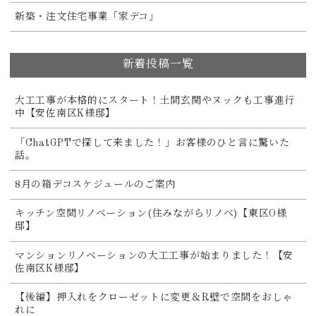
新築・注文住宅事業「家デコ」
新着投稿一覧
大工工事が本格的にスタート！土間玄関やヌックも工事進行
中【安佐南区K様邸】
「ChatGPTで探して来ました！」お客様のひと言に驚いた
話。
8月の箱デコスケジュールのご案内
キッチン空間リノベーション(住みながらリノベ)【東区O様
邸】
マンションリノベーションの大工工事が始まりました！【安
佐南区K様邸】
【後編】押入れをクローゼットに変更＆R壁で空間をおしゃ
れに