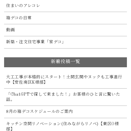
住まいのアレコレ
箱デコの日常
動画
新築・注文住宅事業「家デコ」
新着投稿一覧
大工工事が本格的にスタート！土間玄関やヌックも工事進行
中【安佐南区K様邸】
「ChatGPTで探して来ました！」お客様のひと言に驚いた
話。
8月の箱デコスケジュールのご案内
キッチン空間リノベーション(住みながらリノベ)【東区O様
邸】