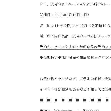
ント。広島のリノベーション会社4社がト
開催日：2023年9月17日（日）
時 間：11～12時/14～15時【各定員10名
場 所：
無印良品・広島パルコ7階 Open M
予約先：クリックすると無印良品の予約フ
◆参加特典◆無印良品の生活雑貨カタログ・
お買い物やランチなど、ご予定の前後で気に
イベント後は個別相談もＯＫ！奮ってご参
■ ■ ■ ■ ■ ■ ■ ■ ■ ■