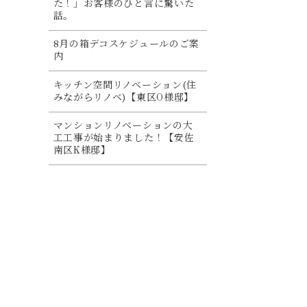
た！」お客様のひと言に驚いた
話。
8月の箱デコスケジュールのご案
内
キッチン空間リノベーション(住
みながらリノベ)【東区O様邸】
マンションリノベーションの大
工工事が始まりました！【安佐
南区K様邸】