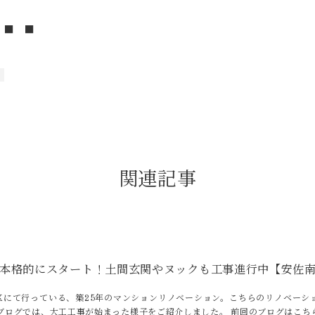
 ■ ■
関連記事
本格的にスタート！土間玄関やヌックも工事進行中【安佐南
区にて行っている、築25年のマンションリノベーション。こちらのリノベーシ
のブログでは、大工工事が始まった様子をご紹介しました。 前回のブログはこち