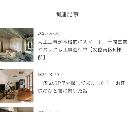
関連記事
2026-08-04
大工工事が本格的にスタート！土間玄関
やヌックも工事進行中【安佐南区K様
邸】
2026-07-30
「ChatGPTで探して来ました！」お客
様のひと言に驚いた話。
2026-07-25
キッチン空間リノベーション(住みながら
リノベ)【東区O様邸】