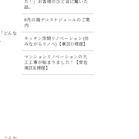
た！」お客様のひと言に驚いた
話。
8月の箱デコスケジュールのご案
内
「どんな
キッチン空間リノベーション(住
。
みながらリノベ)【東区O様邸】
マンションリノベーションの大
工工事が始まりました！【安佐
南区K様邸】
、こんな