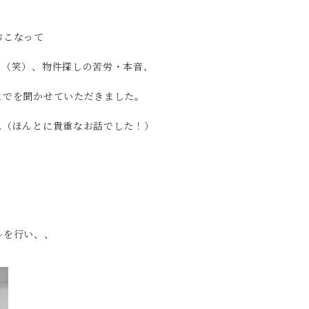
おこなって
り（笑）、物件探しの苦労・本音、
までを聞かせていただきました。
…（ほんとに貴重なお話でした！）
ルを行い、、