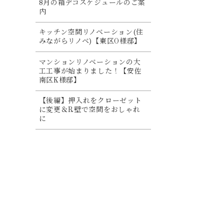
8月の箱デコスケジュールのご案
内
キッチン空間リノベーション(住
みながらリノベ)【東区O様邸】
マンションリノベーションの大
工工事が始まりました！【安佐
南区K様邸】
【後編】押入れをクローゼット
に変更＆R壁で空間をおしゃれ
に