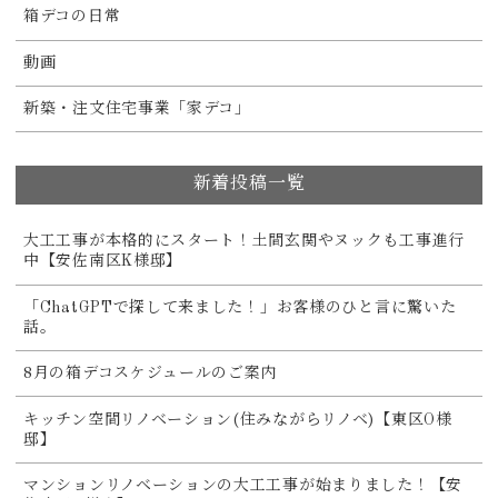
箱デコの日常
動画
新築・注文住宅事業「家デコ」
新着投稿一覧
大工工事が本格的にスタート！土間玄関やヌックも工事進行
中【安佐南区K様邸】
「ChatGPTで探して来ました！」お客様のひと言に驚いた
話。
8月の箱デコスケジュールのご案内
キッチン空間リノベーション(住みながらリノベ)【東区O様
邸】
マンションリノベーションの大工工事が始まりました！【安