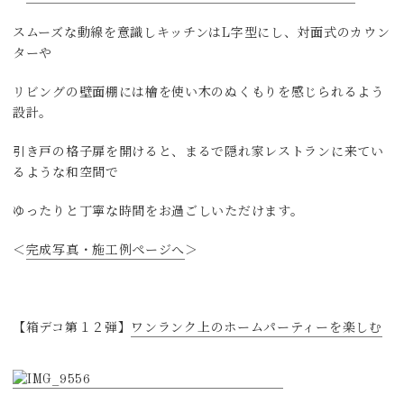
スムーズな動線を意識しキッチンはL字型にし、対面式のカウン
ターや
リビングの壁面棚には檜を使い木のぬくもりを感じられるよう
設計。
引き戸の格子扉を開けると、まるで隠れ家レストランに来てい
るような和空間で
ゆったりと丁寧な時間をお過ごしいただけます。
＜
完成写真・施工例ページへ
＞
【箱デコ第１２弾】
ワンランク上のホームパーティーを楽しむ