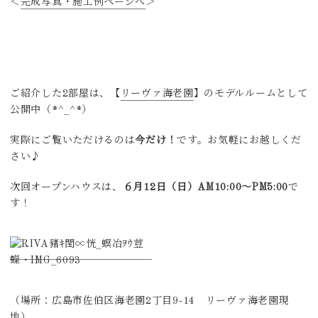
＜
完成写真・施工例ページへ
＞
ご紹介した2部屋は、【
リーヴァ海老園
】のモデルルームとして
公開中（*^_^*）
実際にご覧いただけるのは
今だけ！
です。お気軽にお越しくだ
さい♪
次回オープンハウスは、
６月12日（日）AM10:00～PM5:00
で
す！
（場所：広島市佐伯区海老園2丁目9-14 リーヴァ海老園現
地）