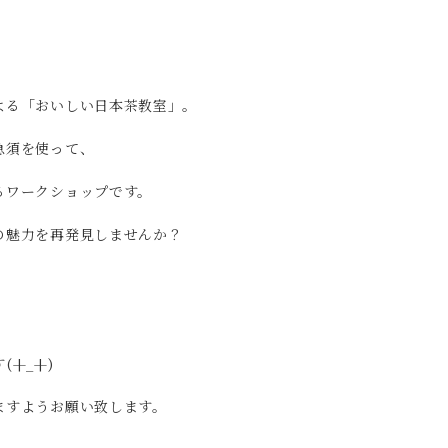
よる「おいしい日本茶教室」。
急須を使って、
るワークショップです。
の魅力を再発見しませんか？
+_+)
ますようお願い致します。