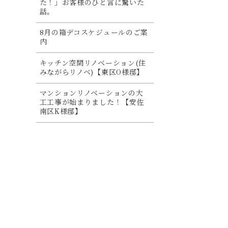
た！」お客様のひと言に驚いた
話。
8月の箱デコスケジュールのご案
内
キッチン空間リノベーション(住
みながらリノベ)【東区O様邸】
マンションリノベーションの大
工工事が始まりました！【安佐
南区K様邸】