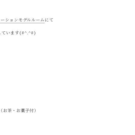
ベーションモデルルーム
にて
ています(#^.^#)
円（お茶・お菓子付）