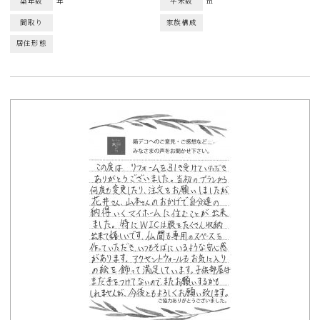
築年数
年
平米数
㎡
間取り
家族構成
居住形態