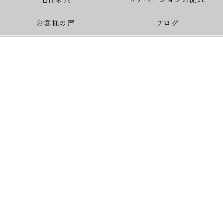
造作家具
リノベーションの流れ
お客様の声
ブログ
よくあるご質問
現場レポート
スタッフ紹介
受賞歴
会社概要
お問合せ
資料請求
相談会予約
家デコ