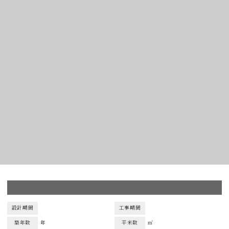
設計期間
工事期間
築年数
年
平米数
㎡