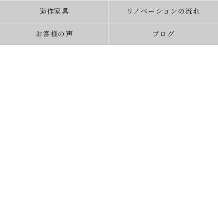
造作家具
リノベーションの流れ
お客様の声
ブログ
よくあるご質問
現場レポート
スタッフ紹介
受賞歴
会社概要
お問合せ
資料請求
相談会予約
家デコ