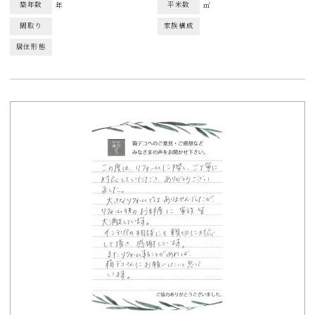
築年数
年
平米数
㎡
間取り
家族構成
居住形態