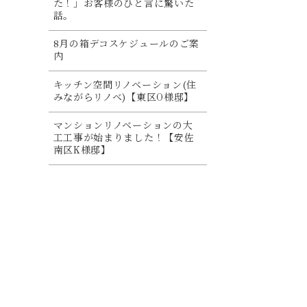
た！」お客様のひと言に驚いた
話。
8月の箱デコスケジュールのご案
内
キッチン空間リノベーション(住
みながらリノベ)【東区O様邸】
マンションリノベーションの大
工工事が始まりました！【安佐
南区K様邸】